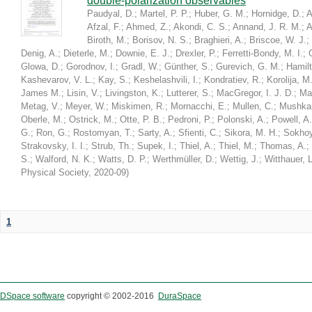
double-polarization observables
Paudyal, D.
;
Martel, P. P.
;
Huber, G. M.
;
Hornidge, D.
;
A
Afzal, F.
;
Ahmed, Z.
;
Akondi, C. S.
;
Annand, J. R. M.
;
A
Biroth, M.
;
Borisov, N. S.
;
Braghieri, A.
;
Briscoe, W. J.
;
Denig, A.
;
Dieterle, M.
;
Downie, E. J.
;
Drexler, P.
;
Ferretti-Bondy, M. I.
;
Glowa, D.
;
Gorodnov, I.
;
Gradl, W.
;
Günther, S.
;
Gurevich, G. M.
;
Hamilt
Kashevarov, V. L.
;
Kay, S.
;
Keshelashvili, I.
;
Kondratiev, R.
;
Korolija, M
James M.
;
Lisin, V.
;
Livingston, K.
;
Lutterer, S.
;
MacGregor, I. J. D.
;
Ma
Metag, V.
;
Meyer, W.
;
Miskimen, R.
;
Mornacchi, E.
;
Mullen, C.
;
Mushkar
Oberle, M.
;
Ostrick, M.
;
Otte, P. B.
;
Pedroni, P.
;
Polonski, A.
;
Powell, A.
G.
;
Ron, G.
;
Rostomyan, T.
;
Sarty, A.
;
Sfienti, C.
;
Sikora, M. H.
;
Sokhoy
Strakovsky, I. I.
;
Strub, Th.
;
Supek, I.
;
Thiel, A.
;
Thiel, M.
;
Thomas, A.
;
S.
;
Walford, N. K.
;
Watts, D. P.
;
Werthmüller, D.
;
Wettig, J.
;
Witthauer, L
Physical Society
,
2020-09
)
1
DSpace software
copyright © 2002-2016
DuraSpace