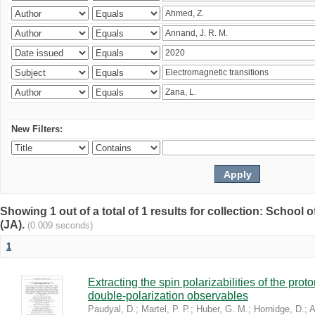
New Filters:
Showing 1 out of a total of 1 results for collection: Schoo
(JA).
(0.009 seconds)
1
Extracting the spin polarizabilities of the p
double-polarization observables
Paudyal, D.
;
Martel, P. P.
;
Huber, G. M.
;
Hornidge, D.
;
A