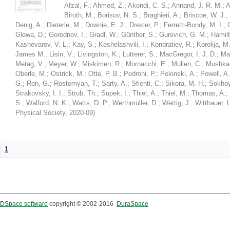
Afzal, F.
;
Ahmed, Z.
;
Akondi, C. S.
;
Annand, J. R. M.
;
A
Biroth, M.
;
Borisov, N. S.
;
Braghieri, A.
;
Briscoe, W. J.
;
Denig, A.
;
Dieterle, M.
;
Downie, E. J.
;
Drexler, P.
;
Ferretti-Bondy, M. I.
;
Glowa, D.
;
Gorodnov, I.
;
Gradl, W.
;
Günther, S.
;
Gurevich, G. M.
;
Hamilt
Kashevarov, V. L.
;
Kay, S.
;
Keshelashvili, I.
;
Kondratiev, R.
;
Korolija, M
James M.
;
Lisin, V.
;
Livingston, K.
;
Lutterer, S.
;
MacGregor, I. J. D.
;
Ma
Metag, V.
;
Meyer, W.
;
Miskimen, R.
;
Mornacchi, E.
;
Mullen, C.
;
Mushkar
Oberle, M.
;
Ostrick, M.
;
Otte, P. B.
;
Pedroni, P.
;
Polonski, A.
;
Powell, A.
G.
;
Ron, G.
;
Rostomyan, T.
;
Sarty, A.
;
Sfienti, C.
;
Sikora, M. H.
;
Sokhoy
Strakovsky, I. I.
;
Strub, Th.
;
Supek, I.
;
Thiel, A.
;
Thiel, M.
;
Thomas, A.
;
S.
;
Walford, N. K.
;
Watts, D. P.
;
Werthmüller, D.
;
Wettig, J.
;
Witthauer, L
Physical Society
,
2020-09
)
1
DSpace software
copyright © 2002-2016
DuraSpace